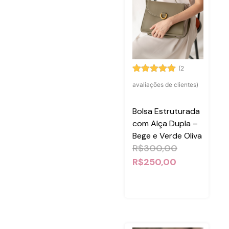
(
2
Avaliado
2
avaliações de clientes)
como
5.00
de 5, com
baseado
Bolsa Estruturada
em
avaliações
com Alça Dupla –
de clientes
Bege e Verde Oliva
R$
300,00
R$
250,00