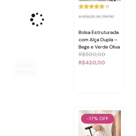
(
1
Avaliado
1
avaliação de cliente)
como
5.00
de 5, com
baseado
Bolsa Estruturada
em
avaliação
de cliente
com Alça Dupla –
Bege e Verde Oliva
R$
500,00
R$
420,00
LIMPAR
FILTROS
-17%
OFF