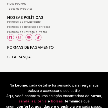
Meus Pedidos
Todos os Produtos
NOSSAS POLÍTICAS
Politicas de privacidade
Politicas de devolução e trocas
Politicas de Entrega e Prazos
FORMAS DE PAGAMENTO
SEGURANÇA
Na
Leonie
, cada detalhe foi pensado para realçar sua
beleza e expressar o seu estilo.
Aqui, você encontra uma seleção encantadora de
botas,
sandálias,
tênis
e
bolsas
femininos
que
unem
conforto, qualidade e elegância
em cada passo.