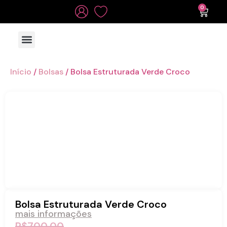
0
TODAS AS PEÇAS
Início
/
Bolsas
/ Bolsa Estruturada Verde Croco
Bolsa Estruturada Verde Croco
mais informações
R$
700,00